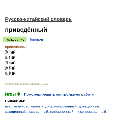
Русско-китайский словарь
приведённый
Толкование
Перевод
приведённый
列出的
所列的
导出的
换算的
折算的
Русско-китайский словарь
.
2013
.
Игры ⚽
Поможем решить контрольную работу
Синонимы
:
ввергнутый
,
вогнанный
,
дисконтированный
,
доведенный
,
затащенный
,
наведенный
,
напомненный
,
нижеприведенный
,