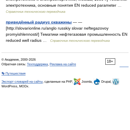
электротехника, основные понятия EN reduced parameter …
Справочник технического переводчика
приведённый радиус скважины
— —
[http://slovarionline.ru/anglo russkiy slovar neftegazovoy
promyishlennosti/] Тематики нефтегазовая промышленность EN
reduced well radius …
Справочник технического переводчика
© Академик, 2000-2026
18+
Обратная связь:
Техподдержка
,
Реклама на сайте
👣 Путешествия
Экспорт словарей на сайты
, сделанные на PHP,
Joomla,
Drupal,
WordPress, MODx.