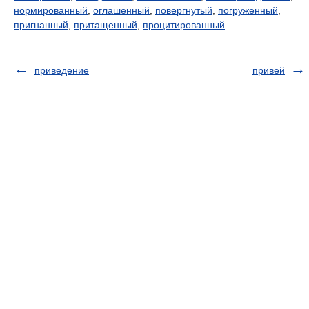
нормированный
,
оглашенный
,
повергнутый
,
погруженный
,
пригнанный
,
притащенный
,
процитированный
приведение
привей